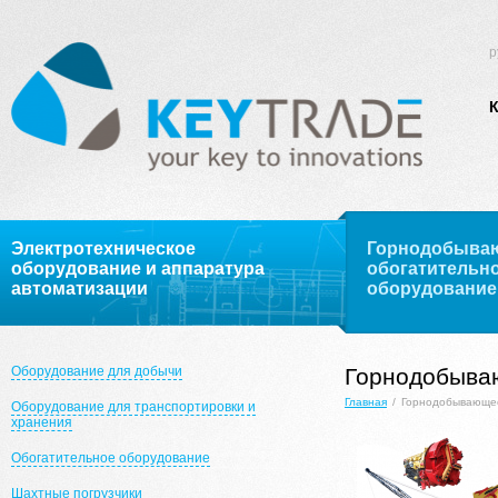
р
Электротехническое
Горнодобыва
оборудование и аппаратура
обогатительн
автоматизации
оборудование
Оборудование для добычи
Горнодобыва
Главная
/
Горнодобывающее
Оборудование для транспортировки и
хранения
Обогатительное оборудование
Шахтные погрузчики