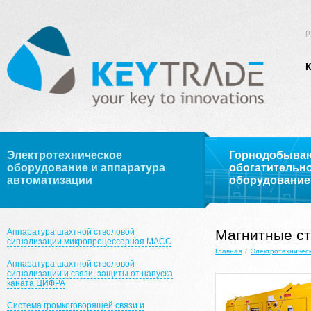
р
Электротехническое
Горнодобыва
оборудование и аппаратура
обогатительн
автоматизации
оборудование
Аппаратура шахтной стволовой
Магнитные ст
сигнализации микропроцессорная МАСС
Главная
/
Электротехничес
Аппаратура шахтной стволовой
сигнализации и связи, защиты от напуска
каната ЦИФРА
Система громкоговорящей связи и