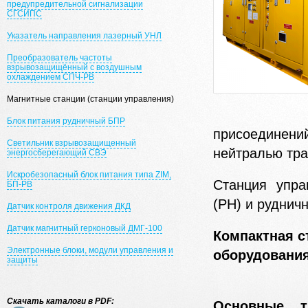
предупредительной сигнализации
СГСИПС
Указатель направления лазерный УНЛ
Преобразователь частоты
взрывозащищённый с воздушным
охлаждением СПЧ-РВ
Магнитные станции (станции управления)
Блок питания рудничный БПР
присоединени
Светильник взрывозащищенный
нейтралью тр
энергосберегающий СВЭ
Искробезопасный блок питания типа ZIM,
Станция упра
БП-РВ
(РН) и руднич
Датчик контроля движения ДКД
Датчик магнитный герконовый ДМГ-100
Компактная с
Электронные блоки, модули управления и
оборудования
защиты
Скачать каталоги в PDF:
Основные т