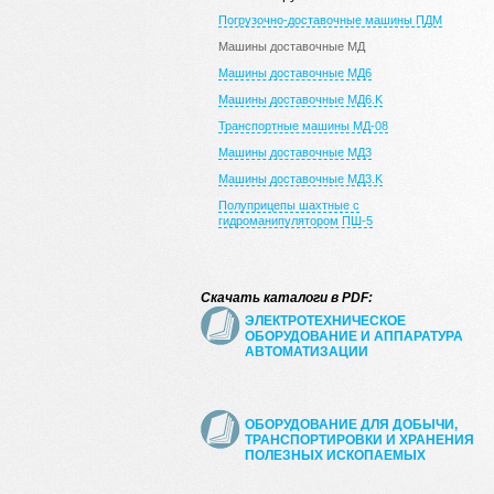
Погрузочно-доставочные машины ПДМ
Машины доставочные МД
Машины доставочные МД6
Машины доставочные МД6.K
Транспортные машины МД-08
Машины доставочные МД3
Машины доставочные МД3.K
Полуприцепы шахтные с
гидроманипулятором ПШ-5
Скачать каталоги в PDF:
ЭЛЕКТРОТЕХНИЧЕСКОЕ
ОБОРУДОВАНИЕ И АППАРАТУРА
АВТОМАТИЗАЦИИ
ОБОРУДОВАНИЕ ДЛЯ ДОБЫЧИ,
ТРАНСПОРТИРОВКИ И ХРАНЕНИЯ
ПОЛЕЗНЫХ ИСКОПАЕМЫХ