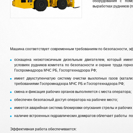
оборудования с пом
выработках рудников (
Машина соответствует современным требованиям по безопасности, эф
оснащена низкотоксичным дизельным двигателем, который име
условиях рудников комитета по безопасности и охране труда го
Госпромнадзора МЧС РБ, Госгортехнадзора РФ;
имеет двухступенчатую систему очистки выхлопных газов (катали
требованиями Госпромнадзора МЧС РБ и Госгортехнадзора РФ;
смена и фиксация рабочих органов выполняется с места оператора;
обеспечен безопасный доступ оператора на рабочее место;
имеется аварийная система блокировки опускания стрелы и рабочих 
наличие встроенных гидравлических домкратов облегчает работы по
Эффективная работа обеспечивается: