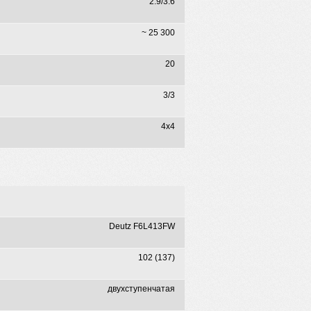
2.9/3.6
~ 25 300
20
3/3
4x4
Deutz F6L413FW
102 (137)
двухступенчатая