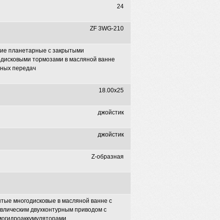
24
ZF 3WG-210
кие планетарные с закрытыми
одисковыми тормозами в масляной ванне
сных передач
18.00х25
джойстик
джойстик
Z-образная
тые многодисковые в масляной ванне с
влическим двухконтурным приводом с
могидроаккумуляторами