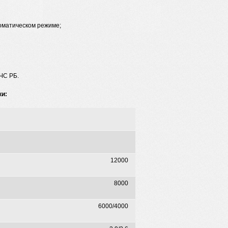
оматическом режиме;
ЧС РБ.
ки:
12000
8000
6000/4000