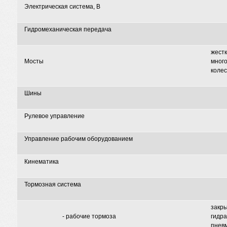
Электрическая система, В
Гидромеханическая передача
жест
Мосты
мног
коле
Шины
Рулевое управление
Управление рабочим оборудованием
Кинематика
Тормозная система
закры
- рабочие тормоза
гидра
пнев