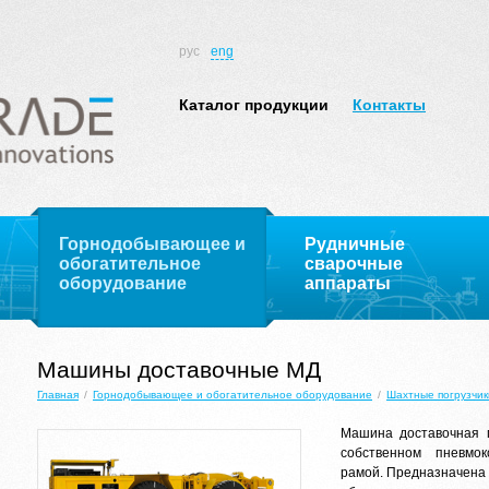
рус
eng
Каталог продукции
Контакты
Горнодобывающее и
Рудничные
обогатительное
сварочные
оборудование
аппараты
Машины доставочные МД
Главная
/
Горнодобывающее и обогатительное оборудование
/
Шахтные погрузчик
Машина доставочная 
собственном пневмо
рамой. Предназначена 